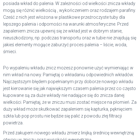
posiada wkład do palenia. W zależności od wielkości znicza wkłady
mogą się różnić wielkością , wykończeniem oraz rodzajem parafiny.
Cześć z nich jest włożona w plastikowe przeźroczyste tuby dla
lepszego palenia i odporności na warunki atmosferyczne. Przed
zapaleniem znicza upewnij się że wkład jest w dobrym stanie,
nieuszkodzony, np. podczas transportu oraz w tubie nie znajdują się
jakieś elementy mogące zaburzyć proces palenia – liście, woda,
śmieci.
Po wypaleniu wkładu znicz możesz ponownie użyć wymieniając w
nim wkład na nowy. Pamiętaj o wkładaniu odpowiednich wkładów.
Najczęstszym błędem popełnianym przy doborze nowego wkładu
jest kierowanie się jak największym czasem palenia przez co często
kupowane są za duże wkłady nie nadające się do znicza danej
wielkości. Pamiętaj, że w zniczu musi zostać miejsce na płomień. Za
duży wkład może skutkować zapaleniem się kapturka, pęknięciem
szkła lub pop prostu nie będzie się palić z powodu złej filtracji
powietrza.
Przed zakupem nowego wkładu zmierz linijką średnicę wewnętrzną
otworu w zniczu oraz wysokość wewnętrzną.