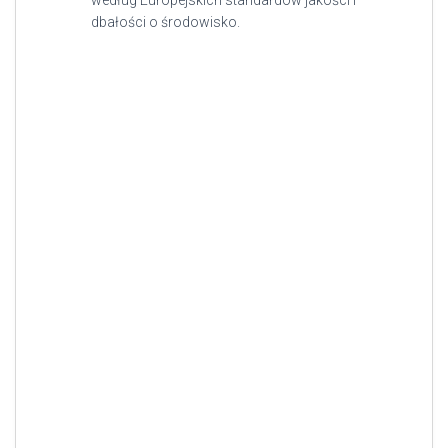
według Europejskich standardów jakości i
dbałości o środowisko.