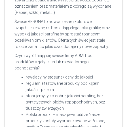
zawartość/opakowanie wyrzucić do kosza zgodnie z
oznaczeniem oraz materiałem z którego są wykonane
(Papier, szkło, metal….)
Świece VERONA to nowoczesne i kolorowe
uzupełnienie wnętrz. Posiadają elegancka grafikę oraz
wysokiej jakości parafinę by sprostać rosnacym
oczekiwaniom klientów. Oferta tych świec jest stale
rozszerzana i co jakiś czas dodajemy nowe zapachy.
Czym wyróżniają się świece firmy ADMIT od
produktów azjatyckich lub niewiadomego
pochodzenia?
rewelacyjny stosunek ceny do jakości
regularnie testowane produkty pod kątem
jakości i palenia
stosujemy tylko dobrej jakości parafinę, bez
syntetycznych olejów ropopochodnych, bez
tłuszczy zwierzęcych
Polski produkt – masz pewność że Nasze
produkty zostały wyprodukowane w Polsce,