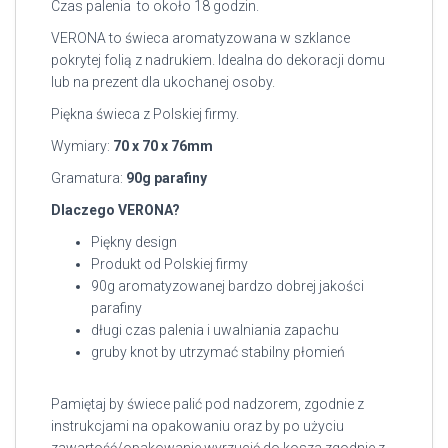
Czas palenia to około 18 godzin.
VERONA to świeca aromatyzowana w szklance
pokrytej folią z nadrukiem. Idealna do dekoracji domu
lub na prezent dla ukochanej osoby.
Piękna świeca z Polskiej firmy.
Wymiary:
70 x 70 x 76mm
Gramatura:
90g parafiny
Dlaczego VERONA?
Piękny design
Produkt od Polskiej firmy
90g aromatyzowanej bardzo dobrej jakości
parafiny
długi czas palenia i uwalniania zapachu
gruby knot by utrzymać stabilny płomień
Pamiętaj by świece palić pod nadzorem, zgodnie z
instrukcjami na opakowaniu oraz by po użyciu