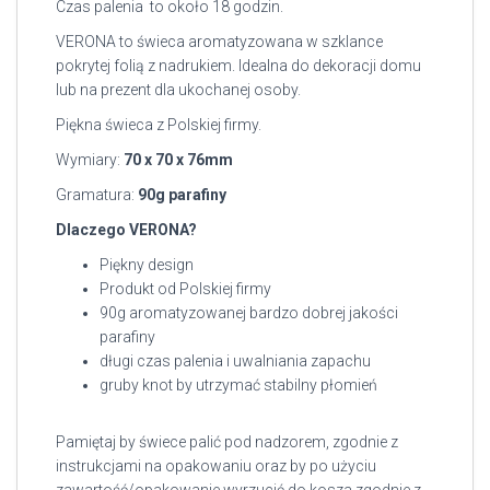
Czas palenia to około 18 godzin.
VERONA to świeca aromatyzowana w szklance
pokrytej folią z nadrukiem. Idealna do dekoracji domu
lub na prezent dla ukochanej osoby.
Piękna świeca z Polskiej firmy.
Wymiary:
70 x 70 x 76mm
Gramatura:
90g parafiny
Dlaczego VERONA?
Piękny design
Produkt od Polskiej firmy
90g aromatyzowanej bardzo dobrej jakości
parafiny
długi czas palenia i uwalniania zapachu
gruby knot by utrzymać stabilny płomień
Pamiętaj by świece palić pod nadzorem, zgodnie z
instrukcjami na opakowaniu oraz by po użyciu