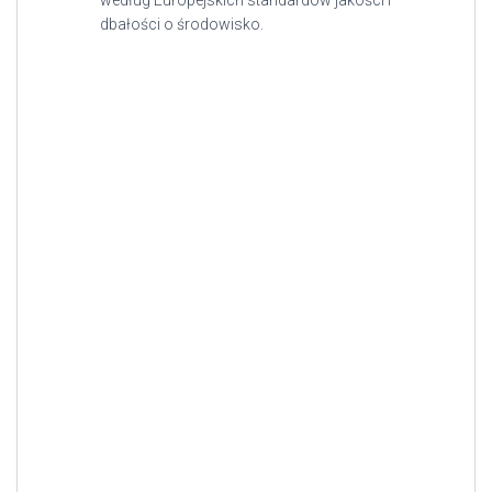
według Europejskich standardów jakości i
dbałości o środowisko.