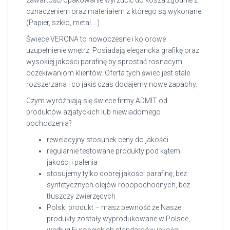
zawartość/opakowanie wyrzucić do kosza zgodnie z
oznaczeniem oraz materiałem z którego są wykonane
(Papier, szkło, metal….)
Świece VERONA to nowoczesne i kolorowe
uzupełnienie wnętrz. Posiadają elegancka grafikę oraz
wysokiej jakości parafinę by sprostać rosnacym
oczekiwaniom klientów. Oferta tych świec jest stale
rozszerzana i co jakiś czas dodajemy nowe zapachy.
Czym wyróżniają się świece firmy ADMIT od
produktów azjatyckich lub niewiadomego
pochodzenia?
rewelacyjny stosunek ceny do jakości
regularnie testowane produkty pod kątem
jakości i palenia
stosujemy tylko dobrej jakości parafinę, bez
syntetycznych olejów ropopochodnych, bez
tłuszczy zwierzęcych
Polski produkt – masz pewność że Nasze
produkty zostały wyprodukowane w Polsce,