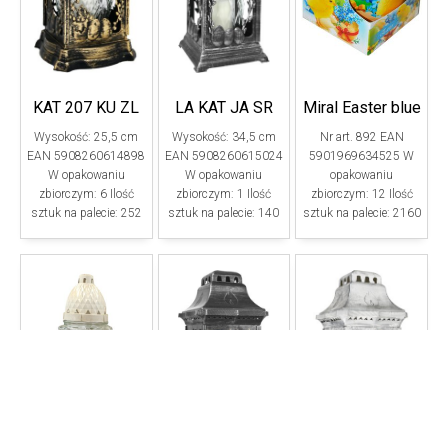
KAT 207 KU ZL
LA KAT JA SR
Miral Easter blue
Wysokość: 25,5 cm
Wysokość: 34,5 cm
Nr art. 892 EAN
EAN 5908260614898
EAN 5908260615024
5901969634525 W
W opakowaniu
W opakowaniu
opakowaniu
zbiorczym: 6 Ilość
zbiorczym: 1 Ilość
zbiorczym: 12 Ilość
sztuk na palecie: 252
sztuk na palecie: 140
sztuk na palecie: 2160