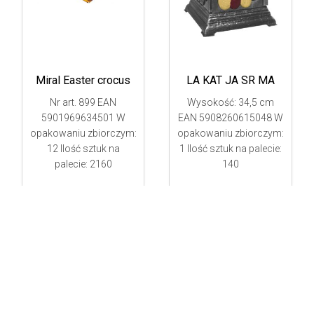
Miral Easter crocus
LA KAT JA SR MA
Nr art. 899 EAN
Wysokość: 34,5 cm
5901969634501 W
EAN 5908260615048 W
opakowaniu zbiorczym:
opakowaniu zbiorczym:
12 Ilość sztuk na
1 Ilość sztuk na palecie:
palecie: 2160
140
kty to oferta handlowa, informacja o tym czym zajmuje się firm