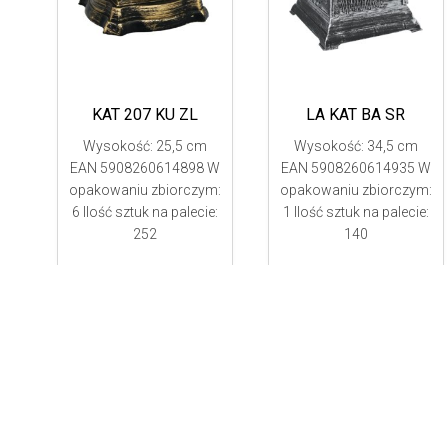
KAT 207 KU ZL
LA KAT BA SR
Wysokość: 25,5 cm
Wysokość: 34,5 cm
EAN 5908260614898 W
EAN 5908260614935 W
opakowaniu zbiorczym:
opakowaniu zbiorczym:
6 Ilość sztuk na palecie:
1 Ilość sztuk na palecie:
252
140
Przedstawione produ