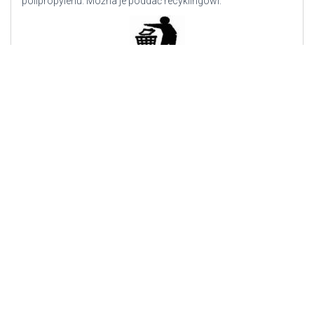
polipropylenu. Można je poddać recyklingowi.
Znak „dbaj o czystość” – informacja by wyrzucić do kosza
znicz po użyciu.
*
wymiary w piktogramie mogą się różnić w zależności od
produktu. Mogą być celowo zawyżone w przypadku zniczy,
wkładów i świec zewnętrznych podatnych na dodatkowe
czynniki jak np. wiatr.
Wkłady, wymiana wkładów w zniczu
(Kliknij by
rozwinąć)
Utylizacja znicza po użyciu
(Kliknij by rozwinąć)
Podobne produkty