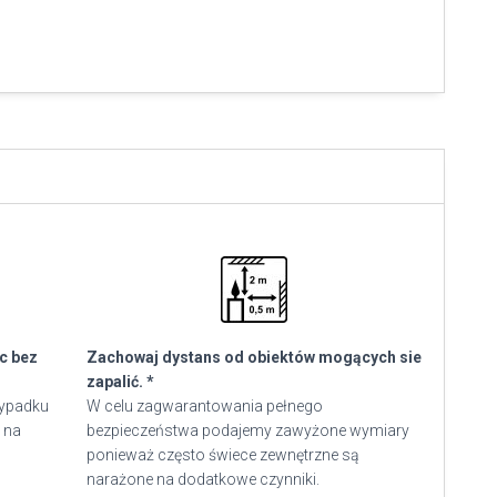
ec bez
Zachowaj dystans od obiektów mogących sie
zapalić. *
zypadku
W celu zagwarantowania pełnego
 na
bezpieczeństwa podajemy zawyżone wymiary
ponieważ często świece zewnętrzne są
narażone na dodatkowe czynniki.