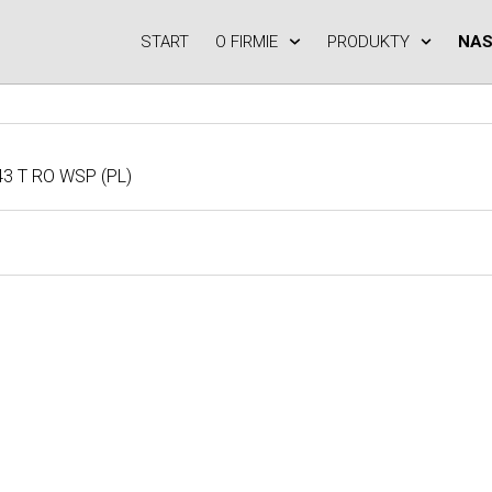
START
O FIRMIE
PRODUKTY
NAS
43 T RO WSP (PL)