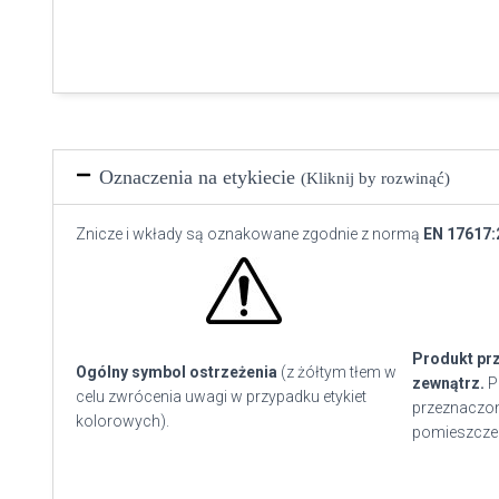
Oznaczenia na etykiecie
(Kliknij by rozwinąć)
Znicze i wkłady są oznakowane zgodnie z normą
EN 17617:
Produkt pr
Ogólny symbol ostrzeżenia
(z żółtym tłem w
zewnątrz.
P
celu zwrócenia uwagi w przypadku etykiet
przeznaczon
kolorowych).
pomieszcze