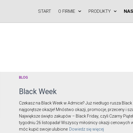
START
O FIRMIE
PRODUKTY
NAS
BLOG
najlepszeceny
Black Week
Czekasz na Black Week w Admicie? Już niedługo rusza Black 
najgorętsze okazje! Mnóstwo okazji, promocje, przeceny i s
Największe święto zakupów – Black Friday, czyli Czarny Piąt
tygodniu 26 listopada! Wszyscy miłośnicy okazji cenowych w
móc kupić swoje ulubione
Dowiedz się więcej