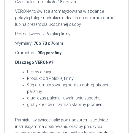
Czas palenia to około 18 godzin.
VERONA to świeca aromatyzowana w szklance
pokrytej folią z nadrukiem. Idealna do dekoracji domu
lub na prezent dla ukochanej osoby.
Piękna świeca z Polskiej firmy.
Wymiary:
70 x 70 x 76mm
Gramatura:
90g parafiny
Dlaczego VERONA?
Piękny design
Produkt od Polskiej firmy
90g aromatyzowanej bardzo dobrej jakości
parafiny
długi czas palenia i uwalniania zapachu
gruby knot by utrzymać stabilny płomień
Pamiętaj by świece palić pod nadzorem, zgodnie z
instrukcjami na opakowaniu oraz by po użyciu