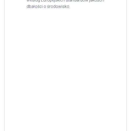
według Europejskich standardów jakości i
dbałości o środowisko.