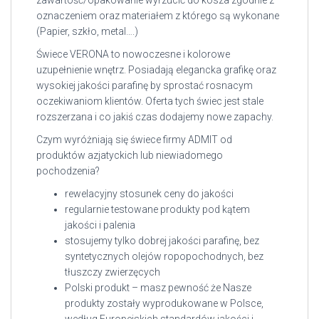
zawartość/opakowanie wyrzucić do kosza zgodnie z
oznaczeniem oraz materiałem z którego są wykonane
(Papier, szkło, metal….)
Świece VERONA to nowoczesne i kolorowe
uzupełnienie wnętrz. Posiadają elegancka grafikę oraz
wysokiej jakości parafinę by sprostać rosnacym
oczekiwaniom klientów. Oferta tych świec jest stale
rozszerzana i co jakiś czas dodajemy nowe zapachy.
Czym wyróżniają się świece firmy ADMIT od
produktów azjatyckich lub niewiadomego
pochodzenia?
rewelacyjny stosunek ceny do jakości
regularnie testowane produkty pod kątem
jakości i palenia
stosujemy tylko dobrej jakości parafinę, bez
syntetycznych olejów ropopochodnych, bez
tłuszczy zwierzęcych
Polski produkt – masz pewność że Nasze
produkty zostały wyprodukowane w Polsce,