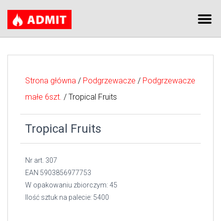
Strona główna
/
Podgrzewacze
/
Podgrzewacze
małe 6szt.
/ Tropical Fruits
Tropical Fruits
Nr art. 307
EAN 5903856977753
W opakowaniu zbiorczym: 45
Ilość sztuk na palecie: 5400