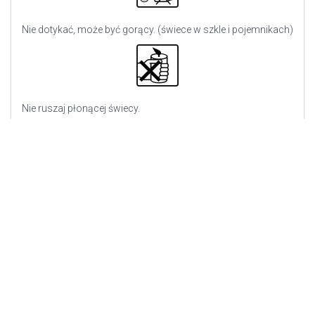
Nie dotykać, może być gorący. (świece w szkle i pojemnikach)
Nie ruszaj płonącej świecy.
Zgaś płomień, nie wydmuchuj go.
Podany czas palenia w optymalnych warunkach.