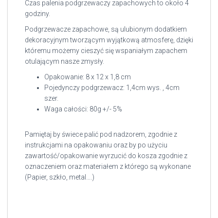
Czas palenia podgrzewaczy zapachowych to około 4
godziny.
Podgrzewacze zapachowe, są ulubionym dodatkiem
dekoracyjnym tworzącym wyjątkową atmosferę, dzięki
któremu możemy cieszyć się wspaniałym zapachem
otulającym nasze zmysły.
Opakowanie: 8 x 12 x 1,8 cm
Pojedynczy podgrzewacz: 1,4cm wys. , 4cm
szer.
Waga całości: 80g +/- 5%
Pamiętaj by świece palić pod nadzorem, zgodnie z
instrukcjami na opakowaniu oraz by po użyciu
zawartość/opakowanie wyrzucić do kosza zgodnie z
oznaczeniem oraz materiałem z którego są wykonane
(Papier, szkło, metal….)