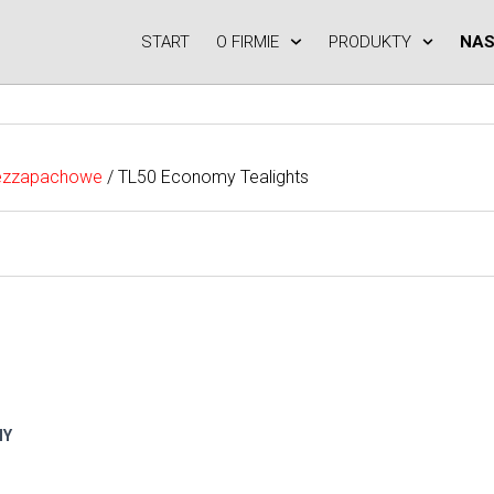
START
O FIRMIE
PRODUKTY
NAS
ezzapachowe
/ TL50 Economy Tealights
MY