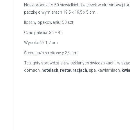
Nasz produkt to 50 niewielkich świeczek w aluminowej fo
paczkę o wymiarach 19,5 x 19,5 x 5 cm.
Ilość w opakowaniu: 50 szt
Czas palenia: 3h – 4h
Wysokość: 1,2 cm
Średnica/szerokość ø 3,9 cm
Tealighty sprawdzą się w szklanych świecznikach i wisząc
domach,
hotelach
,
restauracjach
, spa, kawiarniach,
kwia