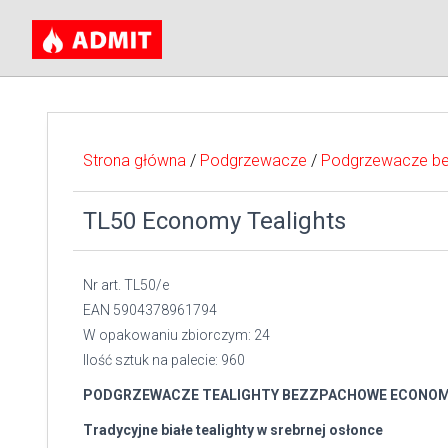
Strona główna
/
Podgrzewacze
/
Podgrzewacze b
TL50 Economy Tealights
Nr art. TL50/e
EAN 5904378961794
W opakowaniu zbiorczym: 24
Ilość sztuk na palecie: 960
PODGRZEWACZE TEALIGHTY BEZZPACHOWE ECONO
Tradycyjne białe tealighty w srebrnej osłonce