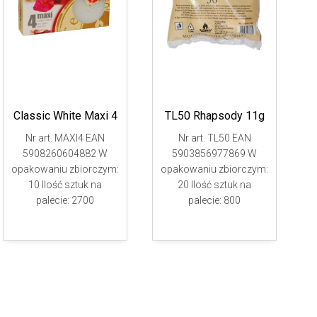
Classic White Maxi 4
TL50 Rhapsody 11g
Nr art. MAXI4 EAN
Nr art. TL50 EAN
5908260604882 W
5903856977869 W
opakowaniu zbiorczym:
opakowaniu zbiorczym:
10 Ilość sztuk na
20 Ilość sztuk na
palecie: 2700
palecie: 800