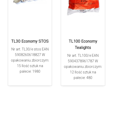
TL30 Economy STOS
TL100 Economy
Tealights
Nr art. TL30/e stos EAN
5908260618827 W
Nr art. TL100/e EAN
opakowaniu zbiorczym:
5904378961787 W
15 Ilość sztuk na
opakowaniu zbiorczym:
palecie: 1980
12 Ilość sztuk na
palecie: 480