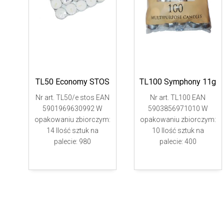
TL50 Economy STOS
TL100 Symphony 11g
Nr art. TL50/e stos EAN
Nr art. TL100 EAN
5901969630992 W
5903856971010 W
opakowaniu zbiorczym:
opakowaniu zbiorczym:
14 Ilość sztuk na
10 Ilość sztuk na
palecie: 980
palecie: 400