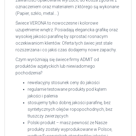
zawartość/opakowanie wyrzucić do kosza zgodnie z
oznaczeniem oraz materiałem z którego są wykonane
(Papier, szkło, metal….)
Świece VERONA to nowoczesne i kolorowe
uzupełnienie wnętrz. Posiadają elegancka grafikę oraz
wysokiej jakości parafinę by sprostać rosnacym
oczekiwaniom klientów. Oferta tych świec jest stale
rozszerzana i co jakiś czas dodajemy nowe zapachy.
Czym wyróżniają się świece firmy ADMIT od
produktów azjatyckich lub niewiadomego
pochodzenia?
rewelacyjny stosunek ceny do jakości
regularnie testowane produkty pod kątem
jakości i palenia
stosujemy tylko dobrej jakości parafinę, bez
syntetycznych olejów ropopochodnych, bez
tłuszczy zwierzęcych
Polski produkt – masz pewność że Nasze
produkty zostały wyprodukowane w Polsce,