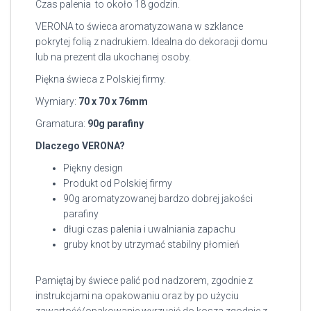
Czas palenia to około 18 godzin.
VERONA to świeca aromatyzowana w szklance
pokrytej folią z nadrukiem. Idealna do dekoracji domu
lub na prezent dla ukochanej osoby.
Piękna świeca z Polskiej firmy.
Wymiary:
70 x 70 x 76mm
Gramatura:
90g parafiny
Dlaczego VERONA?
Piękny design
Produkt od Polskiej firmy
90g aromatyzowanej bardzo dobrej jakości
parafiny
długi czas palenia i uwalniania zapachu
gruby knot by utrzymać stabilny płomień
Pamiętaj by świece palić pod nadzorem, zgodnie z
instrukcjami na opakowaniu oraz by po użyciu