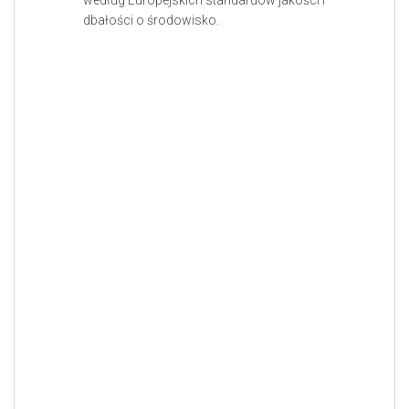
według Europejskich standardów jakości i
dbałości o środowisko.