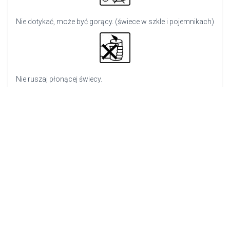
Nie dotykać, może być gorący. (świece w szkle i pojemnikach)
Nie ruszaj płonącej świecy.
Zgaś płomień, nie wydmuchuj go.
Podany czas palenia w optymalnych warunkach.