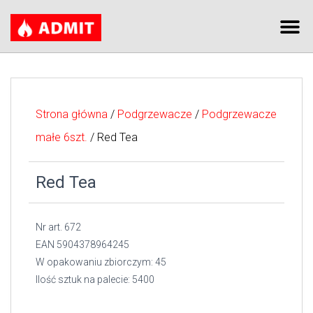
Strona główna
/
Podgrzewacze
/
Podgrzewacze
małe 6szt.
/ Red Tea
Red Tea
Nr art. 672
EAN 5904378964245
W opakowaniu zbiorczym: 45
Ilość sztuk na palecie: 5400