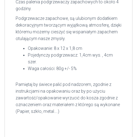
Czas palenia podgrzewaczy zapachowych to około 4
godziny.
Podgrzewacze zapachowe, są ulubionym dodatkiem
dekoracyjnym tworzącym wyjątkową atmosferę, dzięki
któremu możemy cieszyć się wspaniałym zapachem
otulającym nasze zmysły.
Opakowanie: 8 x 12 x 1,8 cm
Pojedynczy podgrzewacz: 1,4cm wys. , 4cm
szer.
Waga całości: 80g +/- 5%
Pamiętaj by świece palić pod nadzorem, zgodnie z
instrukcjami na opakowaniu oraz by po użyciu
zawartość/opakowanie wyrzucić do kosza zgodnie z
oznaczeniem oraz materiałem z którego są wykonane
(Papier, szkło, metal….)