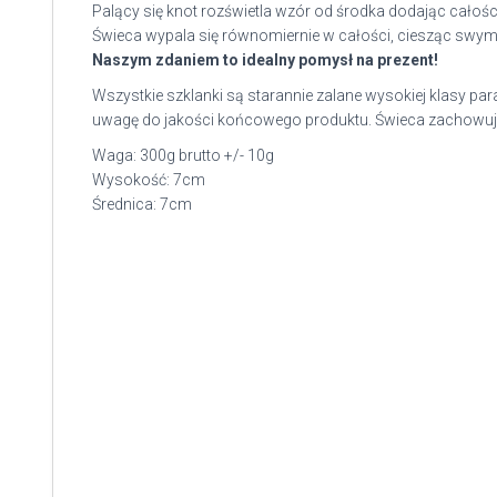
Palący się knot rozświetla wzór od środka dodając całości
Świeca wypala się równomiernie w całości, ciesząc swy
Naszym zdaniem to idealny pomysł na prezent!
Wszystkie szklanki są starannie zalane wysokiej klasy p
uwagę do jakości końcowego produktu. Świeca zachowuje t
Waga: 300g brutto +/- 10g
Wysokość: 7cm
Średnica: 7cm