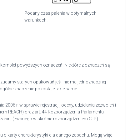
Podany czas palenia w optymalnych
warunkach.
y komplet powyższych oznaczeń. Niektóre z oznaczeń są
yrzucamy starych opakowań jeśli nie ma jednoznacznej
ogólne znaczenie pozostaje takie same.
 2006 r. w sprawie rejestracji, oceny, udzielania zezwoleń i
niem REACH)
oraz art. 44
Rozporządzenia Parlamentu
ieszanin, (zwanego w skrócie rozporządzeniem CLP)
.
u o karty charakterystyki dla danego zapachu. Mogą więc