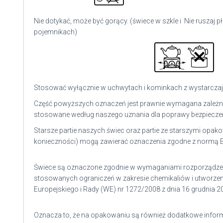
Nie dotykać, może być gorący. (świece w szkle i
Nie ruszaj p
pojemnikach)
Stosować wyłącznie w uchwytach i kominkach z wystarczaj
Część powyższych oznaczeń jest prawnie wymagana zależnie
stosowane według naszego uznania dla poprawy bezpiecze
Starsze partie naszych świec oraz partie ze starszymi opa
konieczności) mogą zawierać oznaczenia zgodne z normą EN
Świece są oznaczone zgodnie w wymaganiami r
ozporządze
stosowanych ograniczeń w zakresie chemikaliów i utworzenia
Europejskiego i Rady (WE) nr 1272/2008 z dnia 16 grudnia 2
Oznacza to, że na opakowaniu są również dodatkowe informa