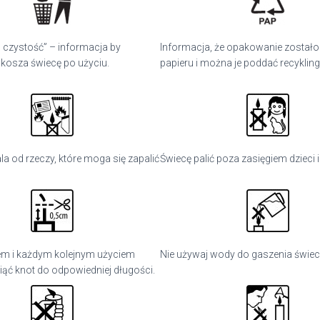
 czystość” – informacja by
Informacja, że opakowanie został
 kosza świecę po użyciu.
papieru i można je poddać recyklin
la od rzeczy, które moga się zapalić
Świecę palić poza zasięgiem dzieci i
em i każdym kolejnym użyciem
Nie używaj wody do gaszenia świec
iąć knot do odpowiedniej długości.