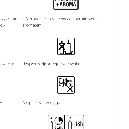
o wykonane z
Informacja, że jest to świeca parafinowa z
gowi.
aromatem.
 zwierząt.
Użyj
żaroodpornego świecznika.
y.
Nie palić w przeciągu