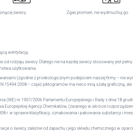
łonącej świecy.
Zgaś płomień, nie wydmuchuj go.
ącą wentylacją.
 od rodzaju świecy. Dlatego nie na każdej świecy stosowany jest pełn
ństwa użytkowania.
kowaniami (zgodnie z proekologicznym podejściem naszej firmy – nie w
 15494:2008 – część piktogramów ma nieco inną szatę graficzną, ale 
nia (WE) nr 1907/2006
Parlamentu Europejskiego i Rady z dnia 18 grudnia
 Europejskiej Agencji Chemikaliów, (
zwanego w skrócie rozporządze
008 r. w sprawie klasyfikacji, oznakowania i pakowania substancji i m
cje o świecy zależnie od zapachu i jego składu chemicznego w oparci