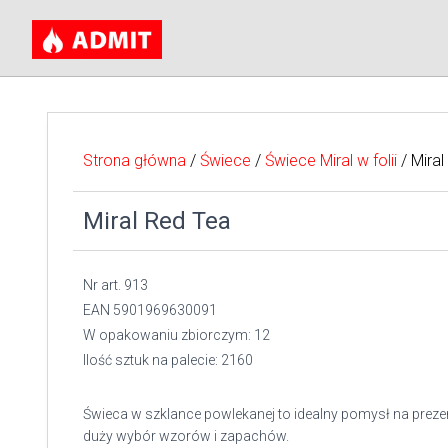
Strona główna
/
Świece
/
Świece Miral w folii
/ Miral
Miral Red Tea
Nr art. 913
EAN 5901969630091
W opakowaniu zbiorczym: 12
Ilość sztuk na palecie: 2160
Świeca w szklance powlekanej to idealny pomysł na prezen
duży wybór wzorów i zapachów.