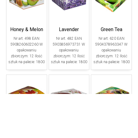
Honey & Melon
Lavender
Green Tea
Nr art. 498 EAN
Nr art. 482 EAN
Nr art. 620 EAN
5908260602260 W
5903856973731 W
5904378963347 W
opakowaniu
opakowaniu
opakowaniu
zbiorczym: 12 Ilość
zbiorczym: 12 Ilość
zbiorczym: 12 Ilość
sztuk na palecie: 1800
sztuk na palecie: 1800
sztuk na palecie: 1800