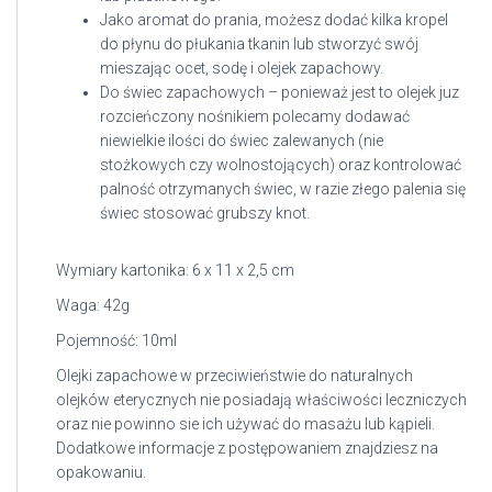
Jako aromat do prania, możesz dodać kilka kropel
do płynu do płukania tkanin lub stworzyć swój
mieszając ocet, sodę i olejek zapachowy.
Do świec zapachowych – ponieważ jest to olejek juz
rozcieńczony nośnikiem polecamy dodawać
niewielkie ilości do świec zalewanych (nie
stożkowych czy wolnostojących) oraz kontrolować
palność otrzymanych świec, w razie złego palenia się
świec stosować grubszy knot.
Wymiary kartonika: 6 x 11 x 2,5 cm
Waga: 42g
Pojemność: 10ml
Olejki zapachowe w przeciwieństwie do naturalnych
olejków eterycznych nie posiadają właściwości leczniczych
oraz nie powinno sie ich używać do masażu lub kąpieli.
Dodatkowe informacje z postępowaniem znajdziesz na
opakowaniu.