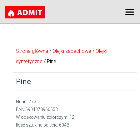
Strona główna
/
Olejki zapachowe
/
Olejki
syntetyczne
/ Pine
Pine
Nr art. 773
EAN 5904378966553
W opakowaniu zbiorczym: 12
Ilość sztuk na palecie: 6048