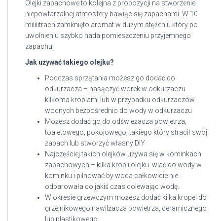
Olejki zapachowe to kolejna z propozycji na stworzenie
niepowtarzalnej atmosfery bawiąc się zapachami. W 10
mililitrach zamknięto aromat w dużym stężeniu który po
uwolnieniu szybko nada pomieszczeniu przyjemnego
zapachu.
Jak używać takiego olejku?
Podczas sprzątania możesz go dodać do
odkurzacza – nasączyć worek w odkurzaczu
kilkoma kroplami lub w przypadku odkurzaczów
wodnych bezpośrednio do wody w odkurzaczu
Możesz dodać go do odświeżacza powietrza,
toaletowego, pokojowego, takiego który stracił swój
zapach lub stworzyć własny DIY
Najczęściej takich olejków używa się w kominkach
zapachowych – kilka kropli olejku wlać do wody w
kominku i pilnować by woda całkowicie nie
odparowała co jakiś czas dolewając wodę.
W okresie grzewczym możesz dodać kilka kropel do
grzejnikowego nawilżacza powietrza, ceramicznego
lub plastikowego.