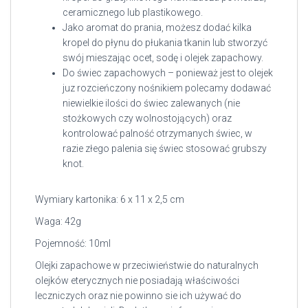
ceramicznego lub plastikowego.
Jako aromat do prania, możesz dodać kilka
kropel do płynu do płukania tkanin lub stworzyć
swój mieszając ocet, sodę i olejek zapachowy.
Do świec zapachowych – ponieważ jest to olejek
juz rozcieńczony nośnikiem polecamy dodawać
niewielkie ilości do świec zalewanych (nie
stożkowych czy wolnostojących) oraz
kontrolować palność otrzymanych świec, w
razie złego palenia się świec stosować grubszy
knot.
Wymiary kartonika: 6 x 11 x 2,5 cm
Waga: 42g
Pojemność: 10ml
Olejki zapachowe w przeciwieństwie do naturalnych
olejków eterycznych nie posiadają właściwości
leczniczych oraz nie powinno sie ich używać do