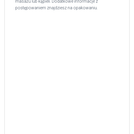
masażu lub kąpieli. Dodatkowe informacje z
postępowaniem znajdziesz na opakowaniu.