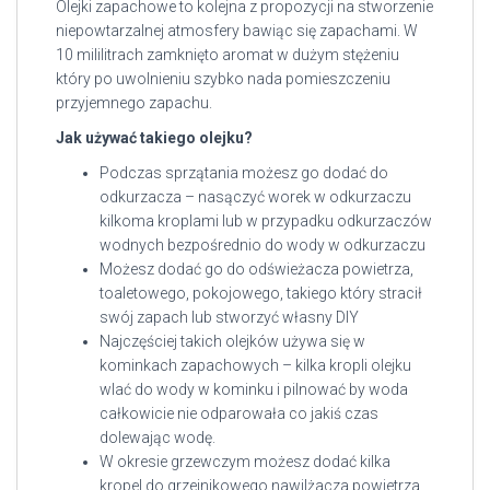
Olejki zapachowe to kolejna z propozycji na stworzenie
niepowtarzalnej atmosfery bawiąc się zapachami. W
10 mililitrach zamknięto aromat w dużym stężeniu
który po uwolnieniu szybko nada pomieszczeniu
przyjemnego zapachu.
Jak używać takiego olejku?
Podczas sprzątania możesz go dodać do
odkurzacza – nasączyć worek w odkurzaczu
kilkoma kroplami lub w przypadku odkurzaczów
wodnych bezpośrednio do wody w odkurzaczu
Możesz dodać go do odświeżacza powietrza,
toaletowego, pokojowego, takiego który stracił
swój zapach lub stworzyć własny DIY
Najczęściej takich olejków używa się w
kominkach zapachowych – kilka kropli olejku
wlać do wody w kominku i pilnować by woda
całkowicie nie odparowała co jakiś czas
dolewając wodę.
W okresie grzewczym możesz dodać kilka
kropel do grzejnikowego nawilżacza powietrza,