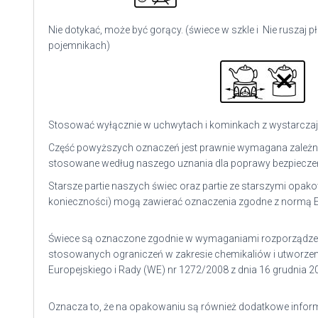
Nie dotykać, może być gorący. (świece w szkle i
Nie ruszaj p
pojemnikach)
Stosować wyłącznie w uchwytach i kominkach z wystarczaj
Część powyższych oznaczeń jest prawnie wymagana zależnie
stosowane według naszego uznania dla poprawy bezpiecze
Starsze partie naszych świec oraz partie ze starszymi opa
konieczności) mogą zawierać oznaczenia zgodne z normą EN
Świece są oznaczone zgodnie w wymaganiami r
ozporządze
stosowanych ograniczeń w zakresie chemikaliów i utworzenia
Europejskiego i Rady (WE) nr 1272/2008 z dnia 16 grudnia 2
Oznacza to, że na opakowaniu są również dodatkowe informa