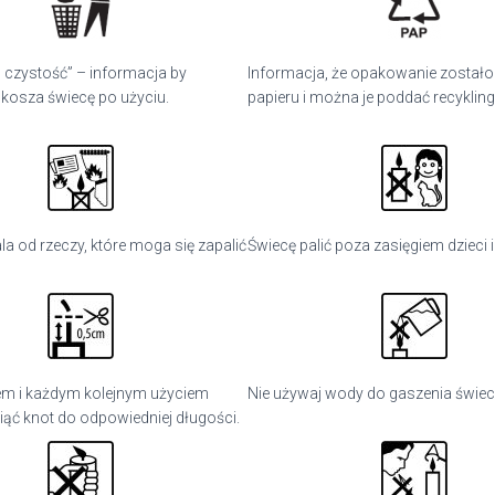
 czystość” – informacja by
Informacja, że opakowanie został
 kosza świecę po użyciu.
papieru i można je poddać recyklin
la od rzeczy, które moga się zapalić
Świecę palić poza zasięgiem dzieci i
em i każdym kolejnym użyciem
Nie używaj wody do gaszenia świec
iąć knot do odpowiedniej długości.