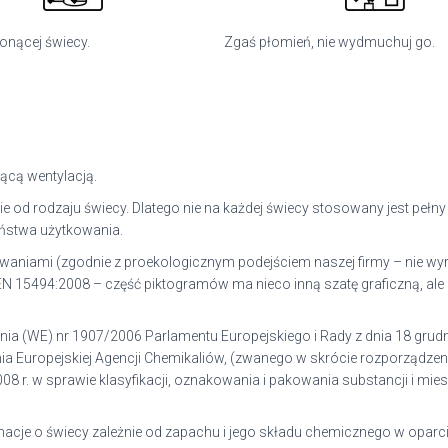
łonącej świecy.
Zgaś płomień, nie wydmuchuj go.
ącą wentylacją.
 od rodzaju świecy. Dlatego nie na każdej świecy stosowany jest pełn
ństwa użytkowania.
kowaniami (zgodnie z proekologicznym podejściem naszej firmy – nie w
 15494:2008 – część piktogramów ma nieco inną szatę graficzną, ale 
nia (WE) nr 1907/2006
Parlamentu Europejskiego i Rady z dnia 18 grudnia
 Europejskiej Agencji Chemikaliów, (
zwanego w skrócie rozporządze
008 r. w sprawie klasyfikacji, oznakowania i pakowania substancji i m
cje o świecy zależnie od zapachu i jego składu chemicznego w oparci