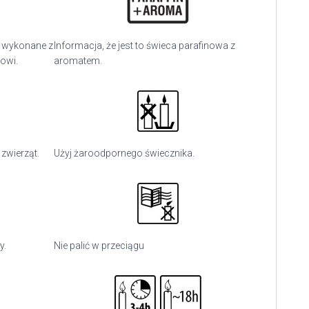
o wykonane z
Informacja, że jest to świeca parafinowa z
gowi.
aromatem.
 zwierząt.
Użyj
żaroodpornego świecznika.
y.
Nie palić w przeciągu