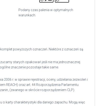
Podany czas palenia w optymalnych
warunkach.
y komplet powyższych oznaczeń. Niektóre z oznaczeń są
yrzucamy starych opakowań jeśli nie ma jednoznacznej
ogólne znaczenie pozostaje takie same.
 2006 r. w sprawie rejestracji, oceny, udzielania zezwoleń i
niem REACH)
oraz art. 44
Rozporządzenia Parlamentu
ieszanin, (zwanego w skrócie rozporządzeniem CLP)
.
u o karty charakterystyki dla danego zapachu. Mogą więc