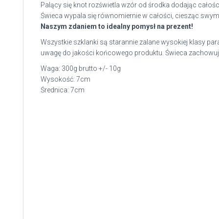
Palący się knot rozświetla wzór od środka dodając całości
Świeca wypala się równomiernie w całości, ciesząc swy
Naszym zdaniem to idealny pomysł na prezent!
Wszystkie szklanki są starannie zalane wysokiej klasy p
uwagę do jakości końcowego produktu. Świeca zachowuje t
Waga: 300g brutto +/- 10g
Wysokość: 7cm
Średnica: 7cm