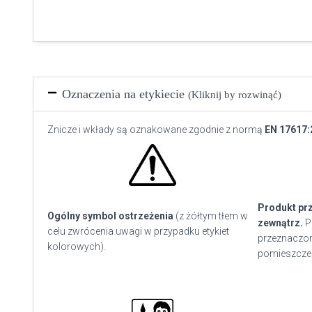
Oznaczenia na etykiecie
(Kliknij by rozwinąć)
Znicze i wkłady są oznakowane zgodnie z normą
EN 17617:
Produkt pr
Ogólny symbol ostrzeżenia
(z żółtym tłem w
zewnątrz.
P
celu zwrócenia uwagi w przypadku etykiet
przeznaczon
kolorowych).
pomieszcze