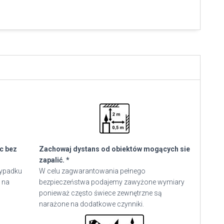
ec bez
Zachowaj dystans od obiektów mogących sie
zapalić. *
zypadku
W celu zagwarantowania pełnego
 na
bezpieczeństwa podajemy zawyżone wymiary
ponieważ często świece zewnętrzne są
narażone na dodatkowe czynniki.