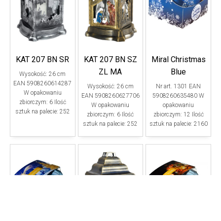
KAT 207 BN SR
KAT 207 BN SZ
Miral Christmas
ZL MA
Blue
Wysokość: 26 cm
EAN 5908260614287
Wysokość: 26 cm
Nr art. 1301 EAN
W opakowaniu
EAN 5908260627706
5908260635480 W
zbiorczym: 6 Ilość
W opakowaniu
opakowaniu
sztuk na palecie: 252
zbiorczym: 6 Ilość
zbiorczym: 12 Ilość
sztuk na palecie: 252
sztuk na palecie: 2160