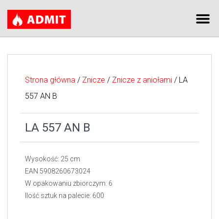
Strona główna
/
Znicze
/
Znicze z aniołami
/ LA
557 AN B
LA 557 AN B
Wysokość: 25 cm
EAN 5908260673024
W opakowaniu zbiorczym: 6
Ilość sztuk na palecie: 600