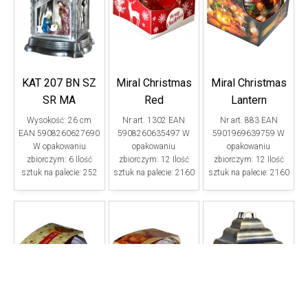
KAT 207 BN SZ
Miral Christmas
Miral Christmas
SR MA
Red
Lantern
Wysokość: 26 cm
Nr art. 1302 EAN
Nr art. 883 EAN
EAN 5908260627690
5908260635497 W
5901969639759 W
W opakowaniu
opakowaniu
opakowaniu
zbiorczym: 6 Ilość
zbiorczym: 12 Ilość
zbiorczym: 12 Ilość
sztuk na palecie: 252
sztuk na palecie: 2160
sztuk na palecie: 2160