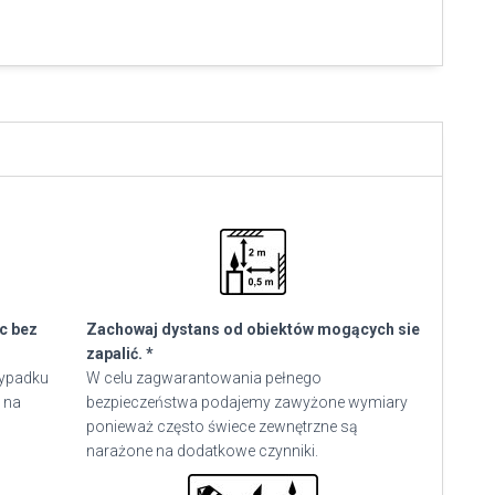
ec bez
Zachowaj dystans od obiektów mogących sie
zapalić. *
zypadku
W celu zagwarantowania pełnego
 na
bezpieczeństwa podajemy zawyżone wymiary
ponieważ często świece zewnętrzne są
narażone na dodatkowe czynniki.