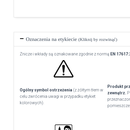
Oznaczenia na etykiecie
(Kliknij by rozwinąć)
Znicze i wkłady są oznakowane zgodnie z normą
EN 17617:
Produkt pr
Ogólny symbol ostrzeżenia
(z żółtym tłem w
zewnątrz.
P
celu zwrócenia uwagi w przypadku etykiet
przeznaczon
kolorowych).
pomieszcze