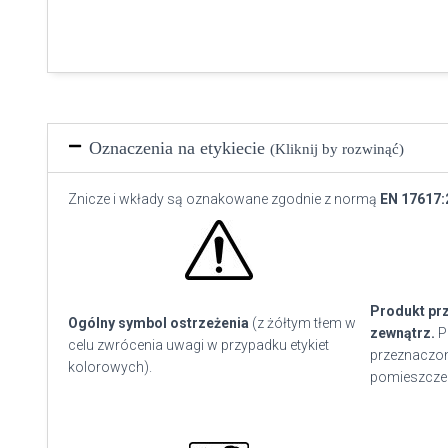
Oznaczenia na etykiecie
(Kliknij by rozwinąć)
Znicze i wkłady są oznakowane zgodnie z normą
EN 17617:
Produkt pr
Ogólny symbol ostrzeżenia
(z żółtym tłem w
zewnątrz.
P
celu zwrócenia uwagi w przypadku etykiet
przeznaczon
kolorowych).
pomieszcze