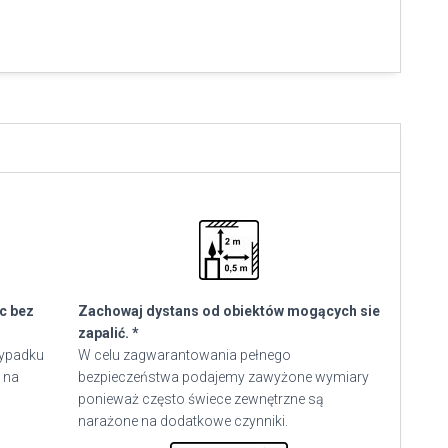
ec bez
Zachowaj dystans od obiektów mogących sie
zapalić. *
zypadku
W celu zagwarantowania pełnego
 na
bezpieczeństwa podajemy zawyżone wymiary
ponieważ często świece zewnętrzne są
narażone na dodatkowe czynniki.