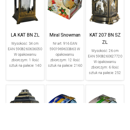
LA KAT BN ZL
Miral Snowman
KAT 207 BN SZ
ZL
Wysokość: 34 cm
Nr art. 916 EAN
EAN 5908260636050
5901969633863 W
Wysokość: 26 cm
W opakowaniu
opakowaniu
EAN 5908260627720
zbiorczym: 1 Ilość
zbiorczym: 12 Ilość
W opakowaniu
sztuk na palecie: 140
sztuk na palecie: 2160
zbiorczym: 6 Ilość
sztuk na palecie: 252