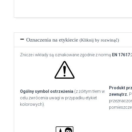
Oznaczenia na etykiecie
(Kliknij by rozwinąć)
Znicze i wkłady są oznakowane zgodnie z normą
EN 17617:
Produkt pr
Ogólny symbol ostrzeżenia
(z żółtym tłem w
zewnątrz.
P
celu zwrócenia uwagi w przypadku etykiet
przeznaczon
kolorowych).
pomieszcze