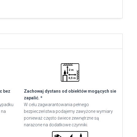
ec bez
Zachowaj dystans od obiektów mogących sie
zapalić. *
zypadku
W celu zagwarantowania pełnego
 na
bezpieczeństwa podajemy zawyżone wymiary
ponieważ często świece zewnętrzne są
narażone na dodatkowe czynniki.