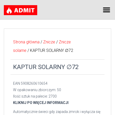
Strona główna
/
Znicze
/
Znicze
solarne
/ KAPTUR SOLARNY ∅72
KAPTUR SOLARNY ∅72
EAN 5908260610654
W opakowaniu zbiorczym: 50
Ilość sztuk na palecie: 2700
KLIKNIJ PO WIĘCEJ INFORMACJI
Automatycznie świeci gdy zapada zmrok i wyłącza się