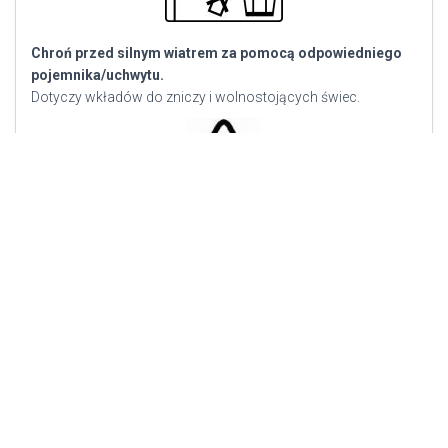
Chroń przed silnym wiatrem za pomocą odpowiedniego
pojemnika/uchwytu.
Dotyczy wkładów do zniczy i wolnostojących świec.
Informacja że części plastikowe znicza zostały wykonane z
polipropylenu. Można je poddać recyklingowi.
Znak „dbaj o czystość” – informacja by wyrzucić do kosza
znicz po użyciu.
*
wymiary w piktogramie mogą się różnić w zależności od
produktu. Mogą być celowo zawyżone w przypadku zniczy,
wkładów i świec zewnętrznych podatnych na dodatkowe