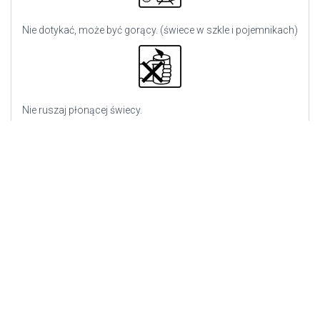
Nie dotykać, może być gorący. (świece w szkle i pojemnikach)
Nie ruszaj płonącej świecy.
Zgaś płomień, nie wydmuchuj go.
Podany czas palenia w optymalnych warunkach.