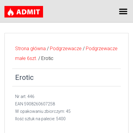
Strona główna
/
Podgrzewacze
/
Podgrzewacze
małe 6szt.
/ Erotic
Erotic
Nr art. 446
EAN 5908260607258
W opakowaniu zbiorczym: 45
Ilość sztuk na palecie: 5400