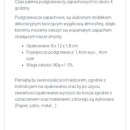
Czas palenia podgrzewaczy zapachowych to około 4
godziny.
Podgrzewacze zapachowe, są ulubionym dodatkiem
dekoracyjnym tworzącym wyjątkową atmosferę, dzięki
któremu możemy cieszyć się wspaniałym zapachem
otulającym nasze zmysły.
Opakowanie: 8 x 12 x 1,8 cm
Pojedynczy podgrzewacz: 1,4cm wys. , 4cm
szer.
Waga całości: 80g +/- 5%
Pamiętaj by świece palić pod nadzorem, zgodnie z
instrukcjami na opakowaniu oraz by po użyciu
zawartość/opakowanie wyrzucić do kosza zgodnie z
oznaczeniem oraz materiałem z którego są wykonane
(Papier, szkło, metal….)