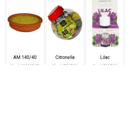
AM 140/40
Citronella
Lilac
Nr art. AM 140/40
Nr art. 751 EAN
Nr art. 746 EAN
EAN 5908260603618
5904378966034 W
5904378965648 W
W opakowaniu
opakowaniu
opakowaniu
zbiorczym: 6 Ilość
zbiorczym: 6 Ilość
zbiorczym: 12 Ilość
sztuk na palecie: 1152
sztuk na palecie: 480
sztuk na palecie: 6048