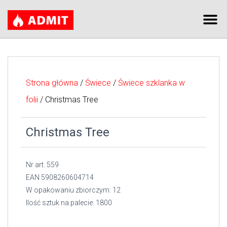
Strona główna
/
Świece
/
Świece szklanka w
folii
/ Christmas Tree
Christmas Tree
Nr art. 559
EAN 5908260604714
W opakowaniu zbiorczym: 12
Ilość sztuk na palecie: 1800