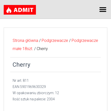
Strona główna
/
Podgrzewacze
/
Podgrzewacze
małe 18szt.
/ Cherry
Cherry
Nr art. 811
EAN 5901969630329
W opakowaniu zbiorczym: 12
Ilość sztuk na palecie: 2304