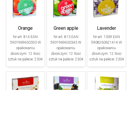
Orange
Green apple
Lavender
Nr art. 814 EAN
Nr art. 813 EAN
Nr art. 1009 EAN
5901969630350 W
5901969630343 W
5908260621414 W
opakowaniu
opakowaniu
opakowaniu
zbiorczym: 12 Ilość
zbiorczym: 12 Ilość
zbiorczym: 12 Ilość
sztuk na palecie: 2304
sztuk na palecie: 2304
sztuk na palecie: 2304